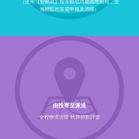
（使用【智郵易】投寄郵包均屬國際郵包，受
海關監控並需申報及清關）
由投寄至派送
全程物流追蹤 軌跡節點詳盡